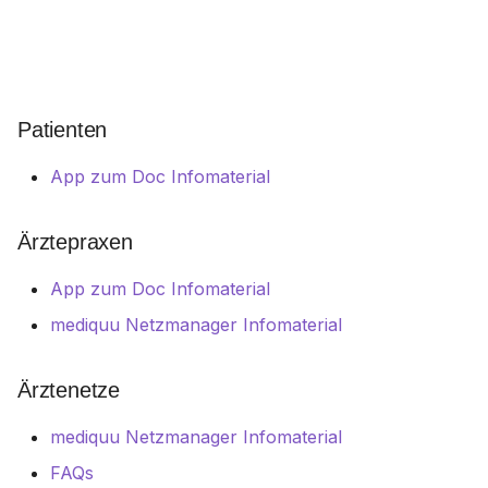
i
t
i
Patienten
a
l
App zum Doc Infomaterial
i
Ärztepraxen
s
App zum Doc Infomaterial
i
mediquu Netzmanager Infomaterial
e
r
Ärztenetze
t
mediquu Netzmanager Infomaterial
FAQs